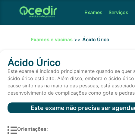
Exames
Serviços
Exames e vacinas
>>
Ácido Úrico
Ácido Úrico
Este exame é indicado principalmente quando se quer 
ácido úrico está alto. Além disso, embora o ácido úric
cause sintomas na maioria das pessoas, está associad
desenvolvimento de complicações como gota e pedras 
Este exame não precisa ser agenda
Orientações: