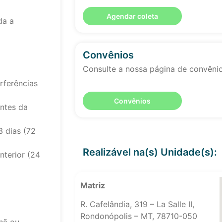
Agendar coleta
da a
Convênios
Consulte a nossa página de convêni
rferências
Convênios
antes da
3 dias (72
Realizável na(s) Unidade(s):
nterior (24
Matriz
R. Cafelândia, 319 – La Salle II,
Rondonópolis – MT, 78710-050
hã ou