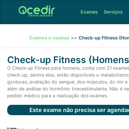
Exames
Serviços
Exames e vacinas
>>
Check-up Fitness (Ho
Check-up Fitness (Homens
O Check-up Fitness para homens, conta com 21 exame
check-up, dentre eles, estão disponíveis o metabolismo
gorduras; avaliação do sangue, dos músculos, do rim e 
além de análise do hormônio tireoestimulante. Não é n
pedido médico para a realização dos exames.
Este exame não precisa ser agenda