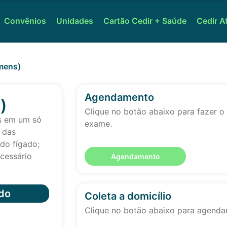
Convênios
Unidades
Cartão Cedir + Saúde
Cedir A
mens)
Agendamento
)
Clique no botão abaixo para fazer 
s em um só
exame.
 das
do fígado;
ecessário
Agendamento
do
Coleta a domicílio
Clique no botão abaixo para agendar