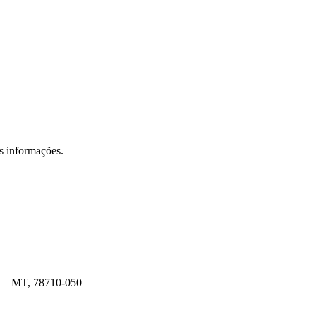
s informações.
is – MT, 78710-050