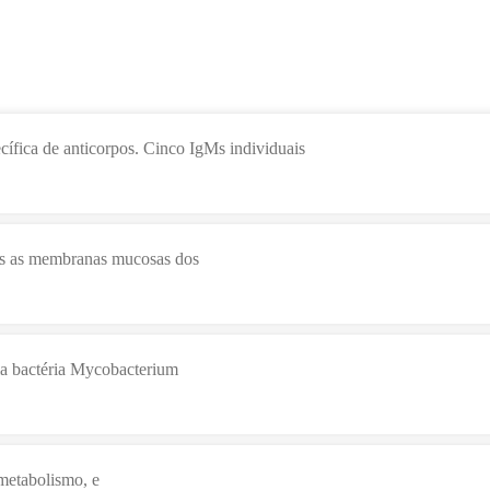
ífica de anticorpos. Cinco IgMs individuais
as as membranas mucosas dos
ela bactéria Mycobacterium
 metabolismo, e