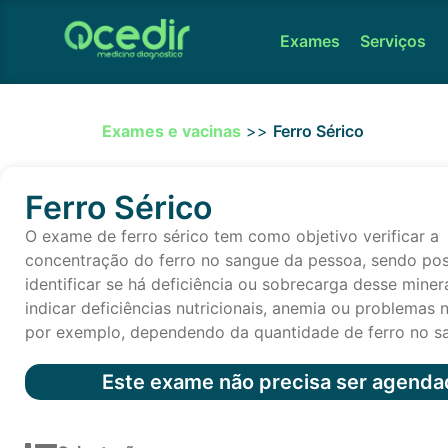
Exames
Serviços
Exames e vacinas
>>
Ferro Sérico
Ferro Sérico
O exame de ferro sérico tem como objetivo verificar a
concentração do ferro no sangue da pessoa, sendo pos
identificar se há deficiência ou sobrecarga desse miner
indicar deficiências nutricionais, anemia ou problemas 
por exemplo, dependendo da quantidade de ferro no s
Este exame não precisa ser agenda