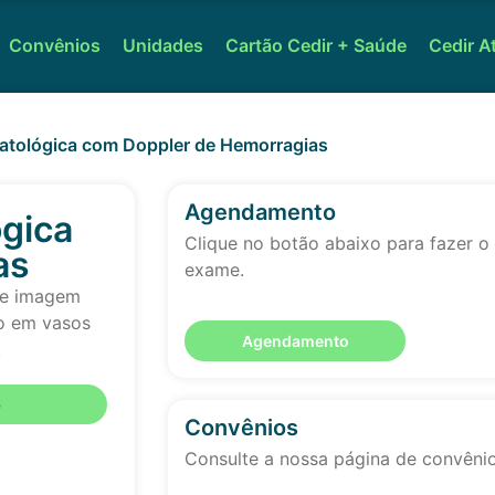
Convênios
Unidades
Cartão Cedir + Saúde
Cedir A
atológica com Doppler de Hemorragias
Agendamento
ógica
Clique no botão abaixo para fazer 
as
exame.
de imagem
eo em vasos
Agendamento
.
o
Convênios
Consulte a nossa página de convêni