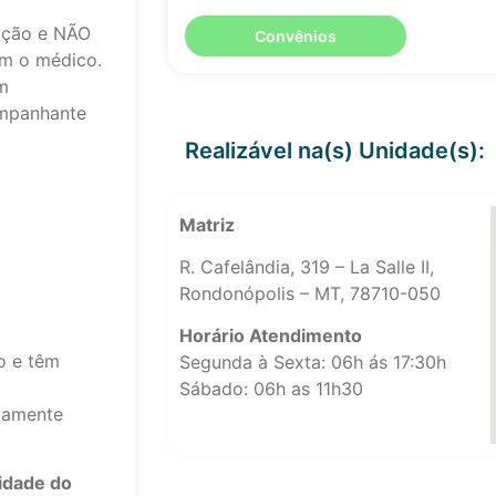
epção e NÃO
Convênios
om o médico.
m
mpanhante
Realizável na(s) Unidade(s):
Matriz
R. Cafelândia, 319 – La Salle II,
Rondonópolis – MT, 78710-050
Horário Atendimento
o e têm
Segunda à Sexta: 06h ás 17:30h
Sábado: 06h as 11h30
tamente
lidade do