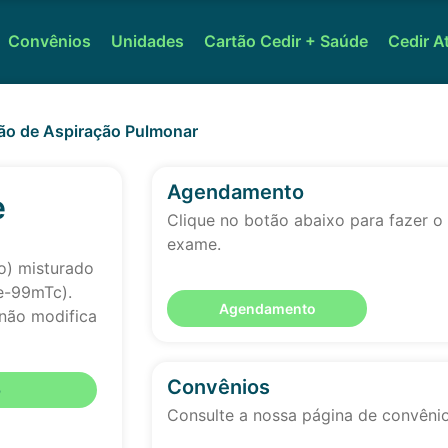
Convênios
Unidades
Cartão Cedir + Saúde
Cedir A
ção de Aspiração Pulmonar
Agendamento
e
Clique no botão abaixo para fazer 
exame.
co) misturado
e-99mTc).
Agendamento
 não modifica
Convênios
o
Consulte a nossa página de convêni