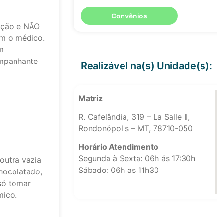
Convênios
epção e NÃO
om o médico.
m
mpanhante
Realizável na(s) Unidade(s):
Matriz
R. Cafelândia, 319 – La Salle II,
Rondonópolis – MT, 78710-050
Horário Atendimento
Segunda à Sexta: 06h ás 17:30h
outra vazia
Sábado: 06h as 11h30
chocolatado,
 só tomar
mico.