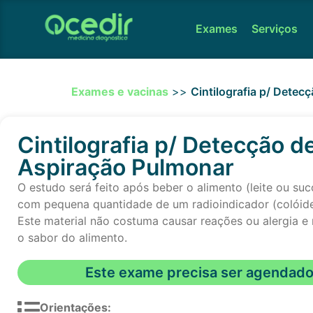
Exames
Serviços
Exames e vacinas
>>
Cintilografia p/ Detec
Cintilografia p/ Detecção d
Aspiração Pulmonar
O estudo será feito após beber o alimento (leite ou su
com pequena quantidade de um radioindicador (colóid
Este material não costuma causar reações ou alergia e
o sabor do alimento.
Este exame precisa ser agendad
Orientações: