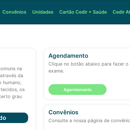
Convênios
Unidades
Cartão Cedir + Saúde
Cedir A
Agendamento
Clique no botão abaixo para fazer 
comuns na
exame.
 através da
po humano,
tecidos, os
Agendamento
certo grau
Convênios
do
Consulte a nossa página de convêni