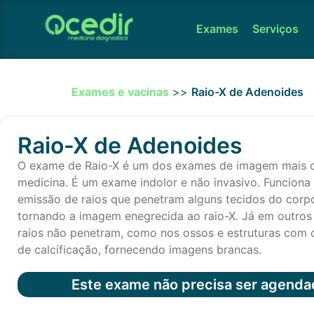
Exames
Serviços
Exames e vacinas
>>
Raio-X de Adenoides
Raio-X de Adenoides
O exame de Raio-X é um dos exames de imagem mais 
medicina. É um exame indolor e não invasivo. Funciona
emissão de raios que penetram alguns tecidos do cor
tornando a imagem enegrecida ao raio-X. Já em outros 
raios não penetram, como nos ossos e estruturas com 
de calcificação, fornecendo imagens brancas.
Este exame não precisa ser agenda