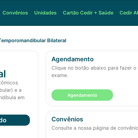
Convênios
Unidades
Cartão Cedir + Saúde
Cedir A
 Temporomandibular Bilateral
Agendamento
Clique no botão abaixo para fazer 
al
exame.
atômicos
bular) e a
Agendamento
ndíbula em
Convênios
do
Consulte a nossa página de convêni