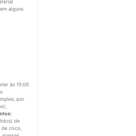
terial
 em alguns
lar às 15:00
s
imples, por
s);
ntos:
lidos) de
a de coco,
, massas