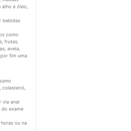
alho e óleo,
ir bebidas
tos como
, frutas,
as, aveia,
, por fim uma
nsumo
 colesterol,
 via anal
io do exame
2 horas ou na