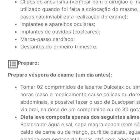
Clipes de aneurisma (verificar com o cirugião o ma
utilizado quando foi feita a colocação do mesmo,
casos não inviabiliza a realização do exame);
Implantes e aparelhos oculares;
Implantes de ouvidos (cocleares);
Marca-passo cardíaco;
Gestantes do primeiro trimestre.
Preparo:
Preparo véspera do exame (um dia antes):
Tomar 02 comprimidos de laxante Dulcolax ou simi
horas (caso o medicamento cause cólicas ou dore
abdominais, é possível fazer o uso de Buscopan s
via oral, na dose de um comprimido ou de 30 gota
Dieta leve composta apenas dos seguintes alime
Bolacha de água e sal, sopa magra coada (sem só
caldo de carne ou de frango, purê de batata, águ
gelatina sem pedaço de frutas, chá com adoçante