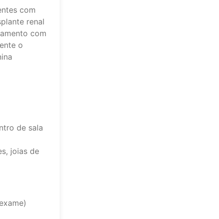
entes com
plante renal
atamento com
mente o
nina
ntro de sala
s, joias de
 exame)