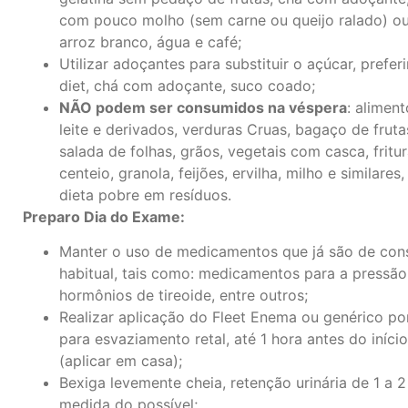
com pouco molho (sem carne ou queijo ralado) ou 
arroz branco, água e café;
Utilizar adoçantes para substituir o açúcar, prefer
diet, chá com adoçante, suco coado;
NÃO podem ser consumidos na véspera
: alimen
leite e derivados, verduras Cruas, bagaço de frutas
salada de folhas, grãos, vegetais com casca, fritur
centeio, granola, feijões, ervilha, milho e similares
dieta pobre em resíduos.
Preparo Dia do Exame:
Manter o uso de medicamentos que já são de co
habitual, tais como: medicamentos para a pressão,
hormônios de tireoide, entre outros;
Realizar aplicação do Fleet Enema ou genérico por
para esvaziamento retal, até 1 hora antes do iníc
(aplicar em casa);
Bexiga levemente cheia, retenção urinária de 1 a 
medida do possível;