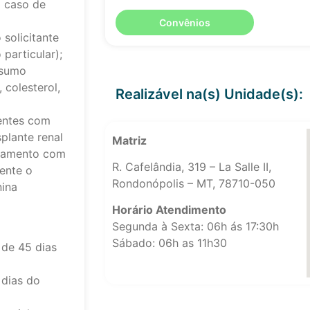
 caso de
Convênios
solicitante
particular);
nsumo
 colesterol,
Realizável na(s) Unidade(s):
entes com
plante renal
Matriz
atamento com
R. Cafelândia, 319 – La Salle II,
mente o
Rondonópolis – MT, 78710-050
nina
Horário Atendimento
Segunda à Sexta: 06h ás 17:30h
Sábado: 06h as 11h30
de 45 dias
 dias do