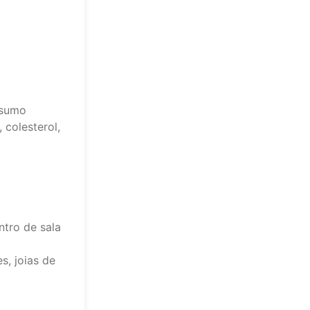
nsumo
 colesterol,
ntro de sala
s, joias de