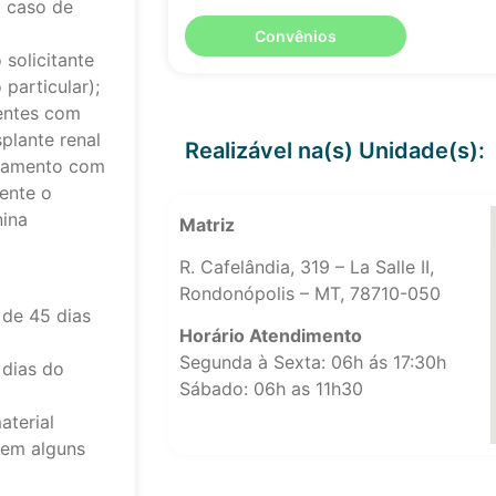
 caso de
Convênios
solicitante
particular);
entes com
plante renal
Realizável na(s) Unidade(s):
atamento com
mente o
nina
Matriz
R. Cafelândia, 319 – La Salle II,
Rondonópolis – MT, 78710-050
de 45 dias
Horário Atendimento
Segunda à Sexta: 06h ás 17:30h
 dias do
Sábado: 06h as 11h30
aterial
 em alguns