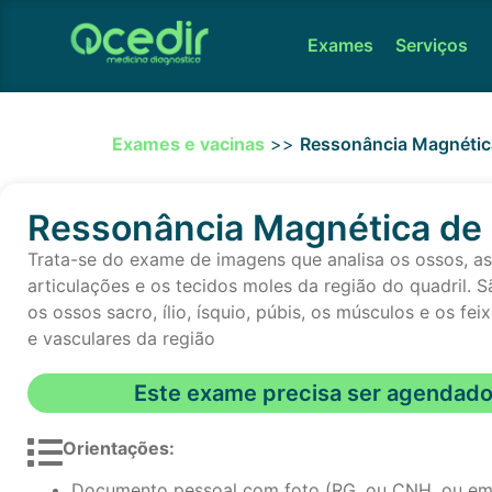
Exames
Serviços
Exames e vacinas
>>
Ressonância Magnétic
Ressonância Magnética de 
Trata-se do exame de imagens que analisa os ossos, as
articulações e os tecidos moles da região do quadril. S
os ossos sacro, ílio, ísquio, púbis, os músculos e os fe
e vasculares da região
Este exame precisa ser agendad
Orientações:
Documento pessoal com foto (RG, ou CNH, ou em