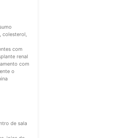
nsumo
 colesterol,
entes com
plante renal
atamento com
mente o
nina
ntro de sala