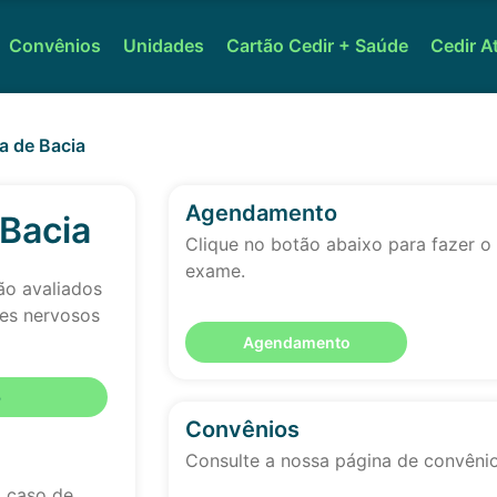
Convênios
Unidades
Cartão Cedir + Saúde
Cedir A
a de Bacia
Agendamento
Bacia
Clique no botão abaixo para fazer 
exame.
ão avaliados
ixes nervosos
Agendamento
o
Convênios
Consulte a nossa página de convêni
 caso de