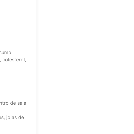
nsumo
 colesterol,
ntro de sala
s, joias de