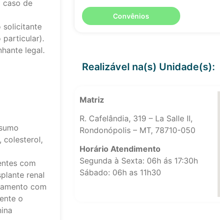
 caso de
Convênios
solicitante
particular).
hante legal.
Realizável na(s) Unidade(s):
Matriz
R. Cafelândia, 319 – La Salle II,
nsumo
Rondonópolis – MT, 78710-050
 colesterol,
Horário Atendimento
Segunda à Sexta: 06h ás 17:30h
entes com
Sábado: 06h as 11h30
plante renal
atamento com
mente o
nina